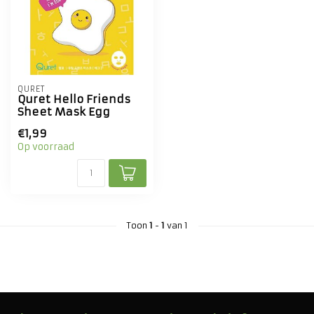
QURET
Quret Hello Friends
Sheet Mask Egg
€1,99
Op voorraad
Toon
1
-
1
van 1