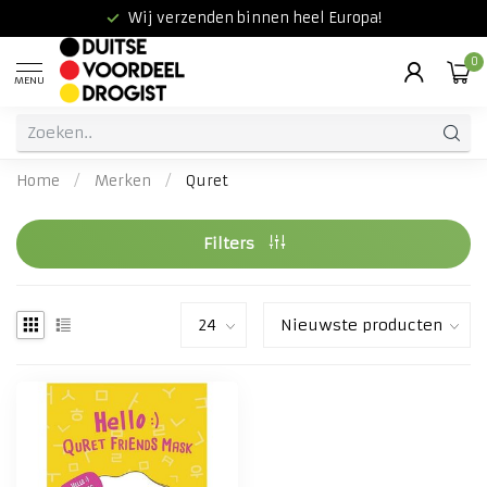
Wij verzenden binnen heel Europa!
0
MENU
Home
/
Merken
/
Quret
Filters