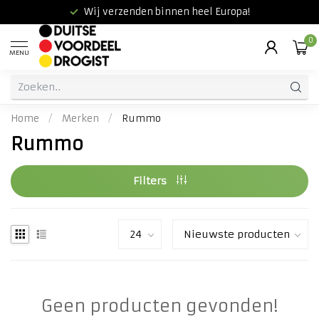
Wij verzenden binnen heel Europa!
0
MENU
Home
/
Merken
/
Rummo
Rummo
Filters
Geen producten gevonden!