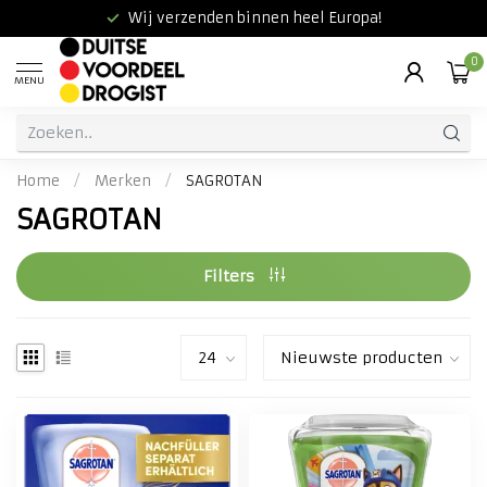
Wij verzenden binnen heel Europa!
0
MENU
Home
/
Merken
/
SAGROTAN
SAGROTAN
Filters