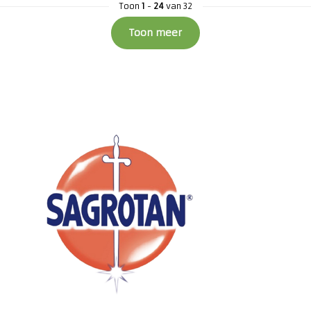
Toon
1
-
24
van 32
Toon meer