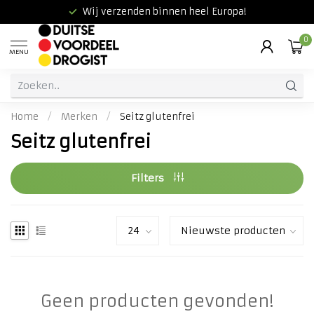
Wij verzenden binnen heel Europa!
0
MENU
Home
/
Merken
/
Seitz glutenfrei
Seitz glutenfrei
Filters
Geen producten gevonden!