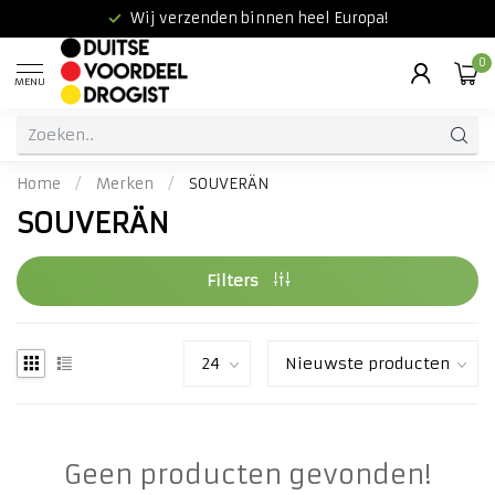
Wij verzenden binnen heel Europa!
0
MENU
Home
/
Merken
/
SOUVERÄN
SOUVERÄN
Filters
Geen producten gevonden!