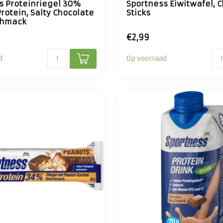
s Proteinriegel 30%
Sportness Eiwitwafel, 
rotein, Salty Chocolate
Sticks
chmack
€2,99
d
Op voorraad