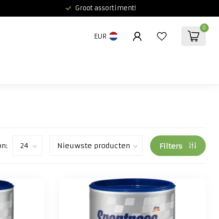
Groot assortiment!
0
EUR
on:
Filters