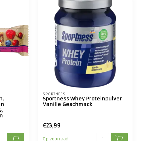
SPORTNESS
n,
Sportness Whey Proteinpulver
en
Vanille Geschmack
s,
n
€23,99
Op voorraad