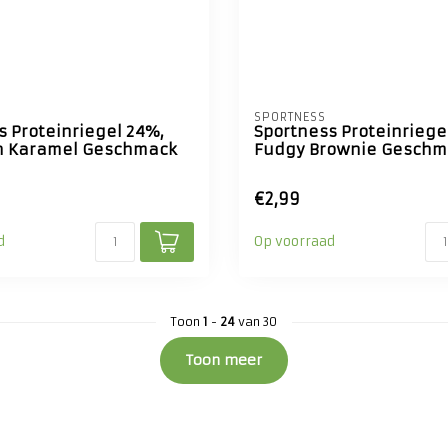
SPORTNESS
s Proteinriegel 24%,
Sportness Proteinriege
n Karamel Geschmack
Fudgy Brownie Geschm
€2,99
d
Op voorraad
Toon
1
-
24
van 30
Toon meer