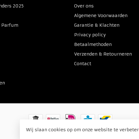
nders 2025
Over ons
Algemene Voorwaarden
& Parfum
Garantie & Klachten
Privacy policy
Betaalmethoden
Verzenden & Retourneren
Contact
ken
Wij slaan cookies op om onze website te verbeter
© Copyright 2026 Duitse Voordeel Drogist