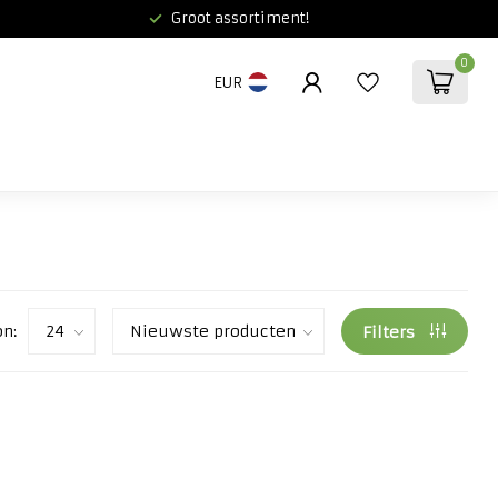
Groot assortiment!
0
EUR
on:
Filters