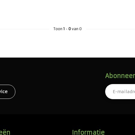
Toon
1
-
0
van 0
Abonneer 
vice
eën
Informatie