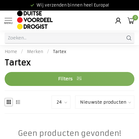
Wij verzenden binnen heel Europa!
0
MENU
Home
/
Merken
/
Tartex
Tartex
Filters
Geen producten gevonden!