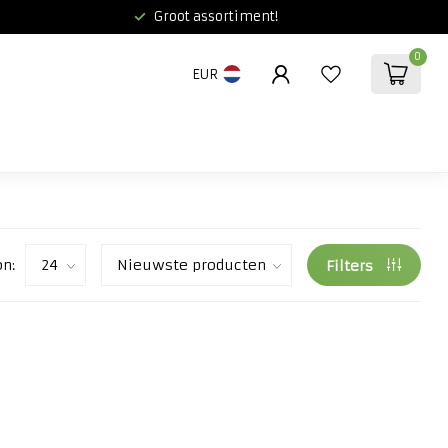
Groot assortiment!
0
EUR
on:
Filters