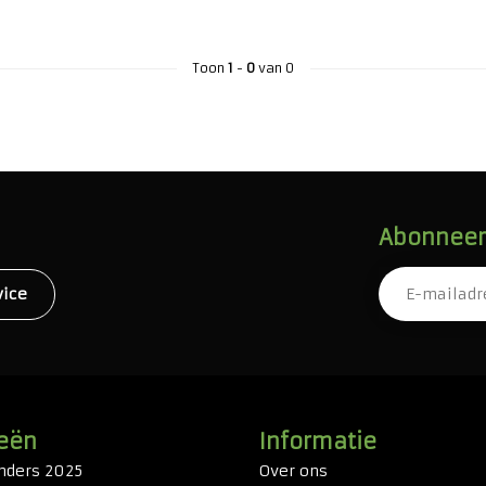
Toon
1
-
0
van 0
Abonneer 
vice
eën
Informatie
nders 2025
Over ons