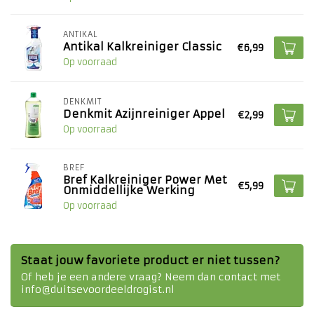
ANTIKAL
Antikal Kalkreiniger Classic
€6,99
Op voorraad
DENKMIT
Denkmit Azijnreiniger Appel
€2,99
Op voorraad
BREF
Bref Kalkreiniger Power Met
€5,99
Onmiddellijke Werking
Op voorraad
Staat jouw favoriete product er niet tussen?
Of heb je een andere vraag? Neem dan contact met
info@duitsevoordeeldrogist.nl