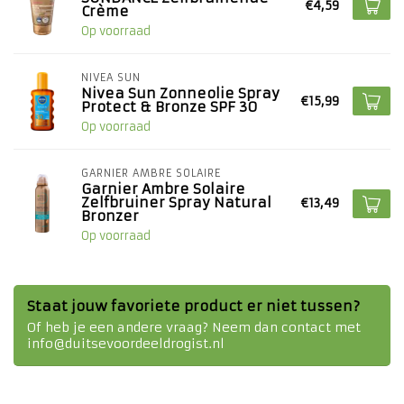
€4,59
Crème
Op voorraad
NIVEA SUN
Nivea Sun Zonneolie Spray
€15,99
Protect & Bronze SPF 30
Op voorraad
GARNIER AMBRE SOLAIRE
Garnier Ambre Solaire
Zelfbruiner Spray Natural
€13,49
Bronzer
Op voorraad
Staat jouw favoriete product er niet tussen?
Of heb je een andere vraag? Neem dan contact met
info@duitsevoordeeldrogist.nl