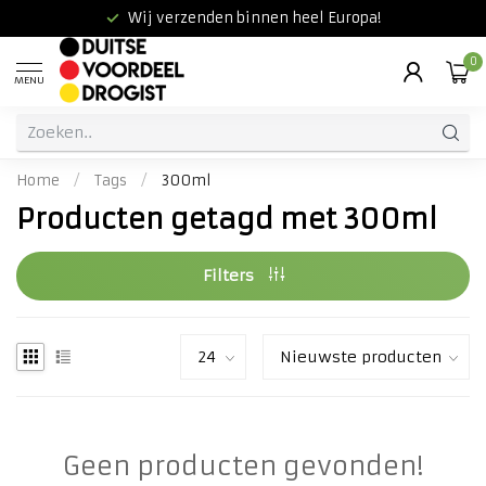
Wij verzenden binnen heel Europa!
0
MENU
Home
/
Tags
/
300ml
Producten getagd met 300ml
Filters
Geen producten gevonden!