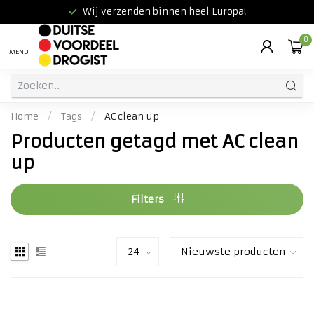
Wij verzenden binnen heel Europa!
0
MENU
Home
/
Tags
/
AC clean up
Producten getagd met AC clean
up
Filters