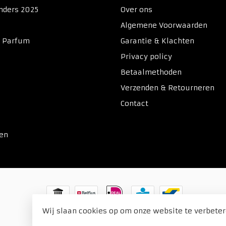
nders 2025
Over ons
Algemene Voorwaarden
& Parfum
Garantie & Klachten
Privacy policy
Betaalmethoden
Verzenden & Retourneren
Contact
ken
Wij slaan cookies op om onze website te verbeter
© Copyright 2026 Duitse Voordeel Drogist