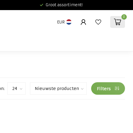
Groot assortiment!
0
EUR
on:
Filters