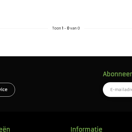
Toon
1
-
0
van 0
Abonneer 
vice
eën
Informatie