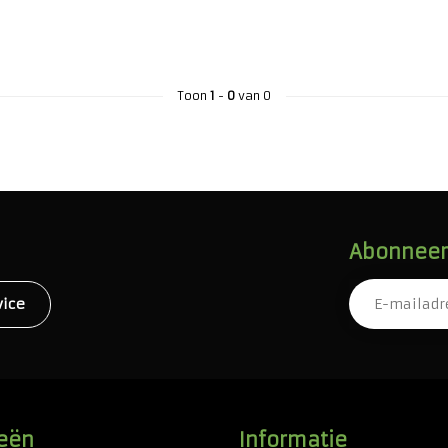
Toon
1
-
0
van 0
Abonneer 
vice
eën
Informatie