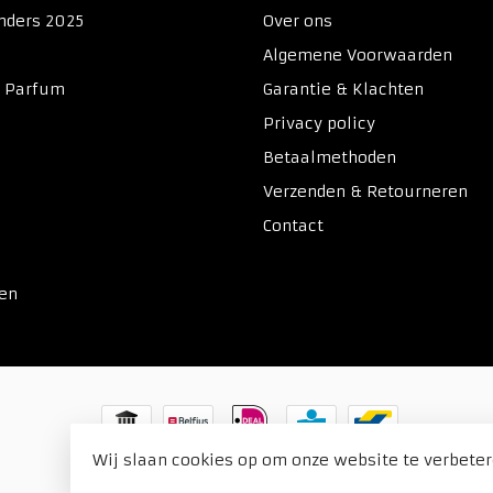
nders 2025
Over ons
Algemene Voorwaarden
& Parfum
Garantie & Klachten
Privacy policy
Betaalmethoden
Verzenden & Retourneren
Contact
ken
Wij slaan cookies op om onze website te verbeter
© Copyright 2026 Duitse Voordeel Drogist