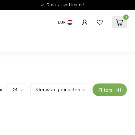
Groot assortiment!
0
EUR
on:
Filters