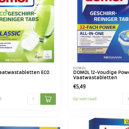
DOMOL
atwastabletten ECO
DOMOL 12-Voudige Pow
Vaatwastabletten
€5,49
d
Op voorraad