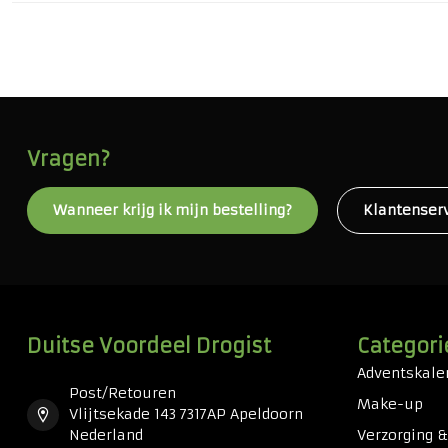
Vragen?
Wanneer krijg ik mijn bestelling?
Klantenser
Duitse Voordeel Drogist
Categori
Adventskale
Post/Retouren
Make-up
Vlijtsekade 143 7317AP Apeldoorn
Nederland
Verzorging 