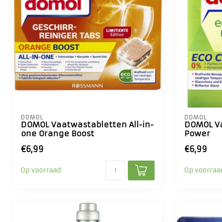
DOMOL
DOMOL
DOMOL Vaatwastabletten All-in-
DOMOL Va
one Orange Boost
Power
€6,99
€6,99
Op voorraad
Op voorraa