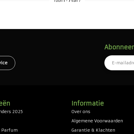
Toon
1
-
7
van 7
Abonneer 
vice
eën
Informatie
nders 2025
Over ons
Algemene Voorwaarden
& Parfum
Garantie & Klachten