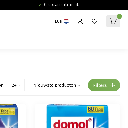
Groot assortiment!
0
EUR
on:
Filters