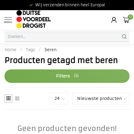
Wij verzenden binnen heel Europa!
0
MENU
Home
/
Tags
/
beren
Producten getagd met beren
Filters
Geen producten gevonden!