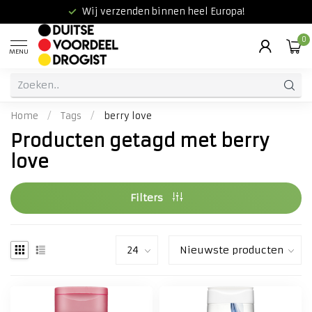
Wij verzenden binnen heel Europa!
0
MENU
Home
/
Tags
/
berry love
Producten getagd met berry
love
Filters