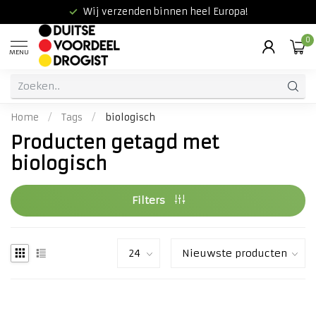
Wij verzenden binnen heel Europa!
0
MENU
Home
/
Tags
/
biologisch
Producten getagd met
biologisch
Filters