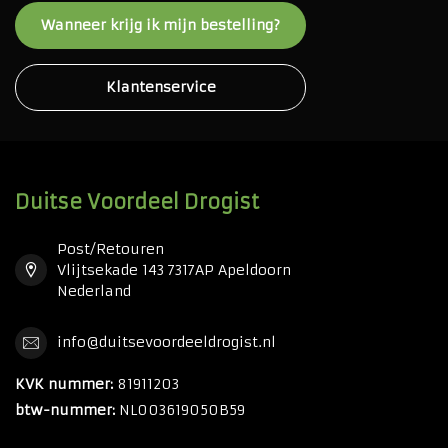
Wanneer krijg ik mijn bestelling?
Klantenservice
Duitse Voordeel Drogist
Post/Retouren
Vlijtsekade 143 7317AP Apeldoorn
Nederland
info@duitsevoordeeldrogist.nl
KVK nummer:
81911203
btw-nummer:
NL003619050B59