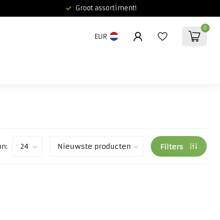
Groot assortiment!
0
EUR
on:
Filters