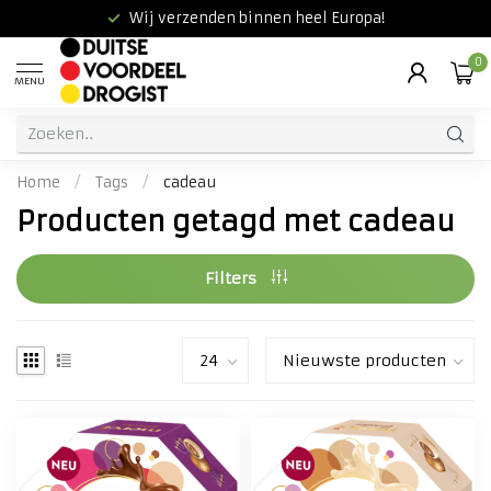
Wij verzenden binnen heel Europa!
0
MENU
Home
/
Tags
/
cadeau
Producten getagd met cadeau
Filters