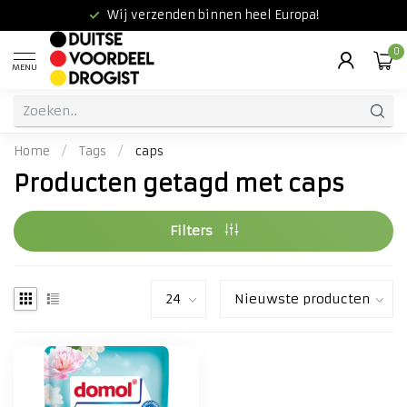
Wij verzenden binnen heel Europa!
0
MENU
Home
/
Tags
/
caps
Producten getagd met caps
Filters