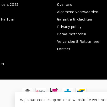
nders 2025
Over ons
Algemene Voorwaarden
& Parfum
Garantie & Klachten
Privacy policy
Betaalmethoden
Verzenden & Retourneren
Contact
ken
Wij slaan cookies op om onze website te verbeter
© Copyright 2026 Duitse Voordeel Drogist