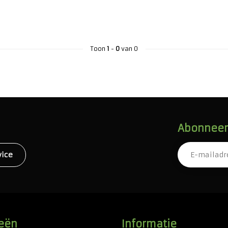
Toon
1
-
0
van 0
Abonneer 
vice
eën
Informatie