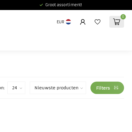
Groot assortiment!
0
EUR
on:
Filters