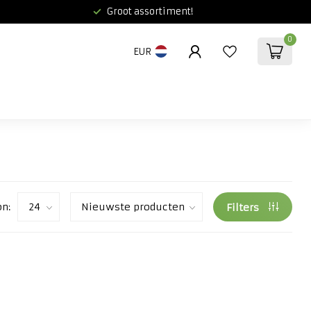
Groot assortiment!
0
EUR
on:
Filters