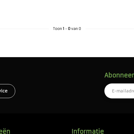
Toon
1
-
0
van 0
Abonneer 
vice
eën
Informatie