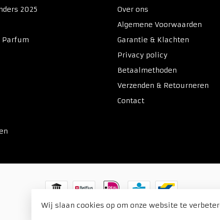
nders 2025
Over ons
Algemene Voorwaarden
& Parfum
Garantie & Klachten
Privacy policy
Betaalmethoden
Verzenden & Retourneren
Contact
ken
Wij slaan cookies op om onze website te verbeter
© Copyright 2026 Duitse Voordeel Drogist