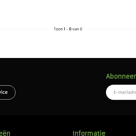
Toon
1
-
0
van 0
Abonneer 
vice
eën
Informatie