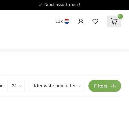
Groot assortiment!
0
EUR
on:
Filters