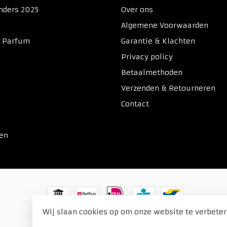
nders 2025
Over ons
Algemene Voorwaarden
& Parfum
Garantie & Klachten
Privacy policy
Betaalmethoden
Verzenden & Retourneren
Contact
ken
Wij slaan cookies op om onze website te verbeter
© Copyright 2026 Duitse Voordeel Drogist