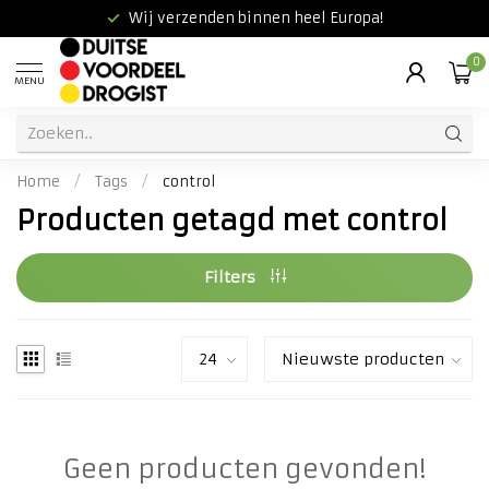
Wij verzenden binnen heel Europa!
0
MENU
Home
/
Tags
/
control
Producten getagd met control
Filters
Geen producten gevonden!