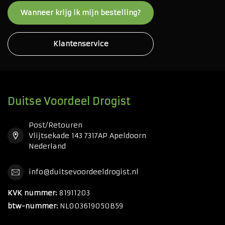
Wanneer krijg ik mijn bestelling?
Klantenservice
Duitse Voordeel Drogist
Post/Retouren
Vlijtsekade 143 7317AP Apeldoorn
Nederland
info@duitsevoordeeldrogist.nl
KVK nummer:
81911203
btw-nummer:
NL003619050B59