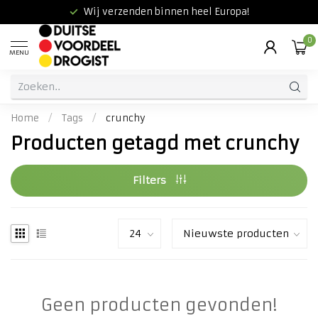
Wij verzenden binnen heel Europa!
0
MENU
Home
/
Tags
/
crunchy
Producten getagd met crunchy
Filters
Geen producten gevonden!