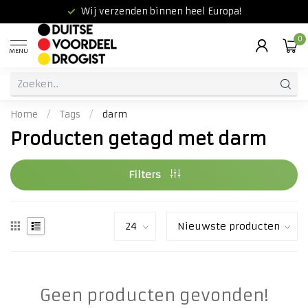
Wij verzenden binnen heel Europa!
0
MENU
Home
/
Tags
/
darm
Producten getagd met darm
Filters
Geen producten gevonden!