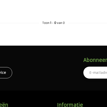
Toon
1
-
0
van 0
Abonneer 
vice
eën
Informatie