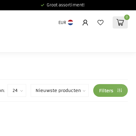
Groot assortiment!
0
EUR
on:
Filters