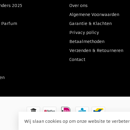
nders 2025
Over ons
Algemene Voorwaarden
& Parfum
Garantie & Klachten
Privacy policy
Betaalmethoden
Verzenden & Retourneren
Contact
ken
Wij slaan cookies op om onze website te verbeter
© Copyright 2026 Duitse Voordeel Drogist