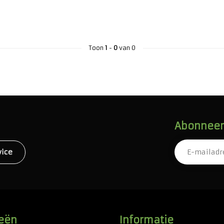
Toon
1
-
0
van 0
Abonneer 
vice
eën
Informatie