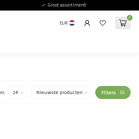
Groot assortiment!
0
EUR
on:
Filters