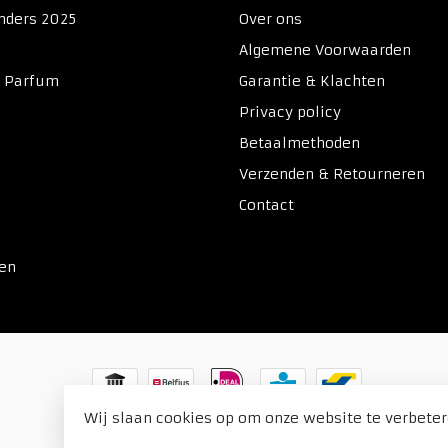
nders 2025
Over ons
Algemene Voorwaarden
& Parfum
Garantie & Klachten
Privacy policy
Betaalmethoden
Verzenden & Retourneren
Contact
ken
Wij slaan cookies op om onze website te verbeter
© Copyright 2026 Duitse Voordeel Drogist