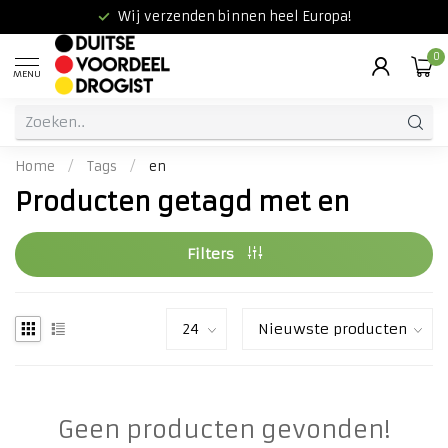
Wij verzenden binnen heel Europa!
0
MENU
Home
/
Tags
/
en
Producten getagd met en
Filters
Geen producten gevonden!