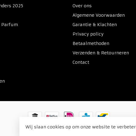
nders 2025
Over ons
Algemene Voorwaarden
& Parfum
Garantie & Klachten
Privacy policy
Betaalmethoden
Verzenden & Retourneren
Contact
ken
Wij slaan cookies op om onze website te verbeter
© Copyright 2026 Duitse Voordeel Drogist