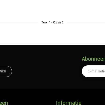
Toon
1
-
0
van 0
Abonneer 
vice
eën
Informatie