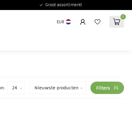
Groot assortiment!
0
EUR
on:
Filters