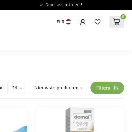
Groot assortiment!
0
EUR
on:
Filters