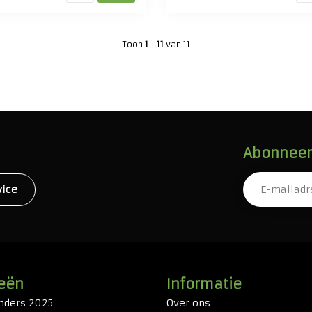
Toon
1
-
11
van 11
Abonneer 
vice
eën
Informatie
nders 2025
Over ons