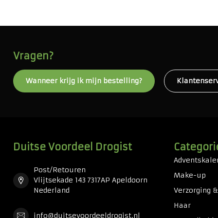
Vragen?
Wanneer krijg ik mijn bestelling?
Klantenser
Duitse Voordeel Drogist
Categori
Adventskale
Post/Retouren
Make-up
Vlijtsekade 143 7317AP Apeldoorn
Nederland
Verzorging 
Haar
info@duitsevoordeeldrogist.nl