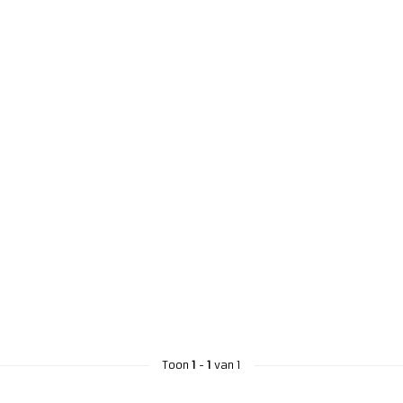
Toon
1
-
1
van 1