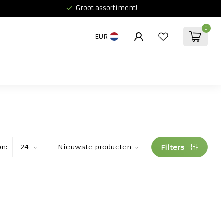
Groot assortiment!
0
EUR
on:
Filters