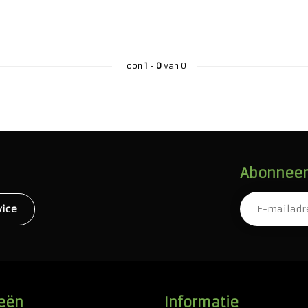
Toon
1
-
0
van 0
Abonneer 
vice
eën
Informatie