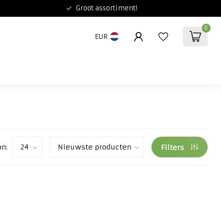
Groot assortiment!
0
EUR
on:
Filters