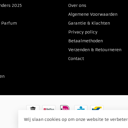
nders 2025
Over ons
Algemene Voorwaarden
& Parfum
Garantie & Klachten
Privacy policy
Betaalmethoden
Verzenden & Retourneren
Contact
ken
Wij slaan cookies op om onze website te verbeter
© Copyright 2026 Duitse Voordeel Drogist