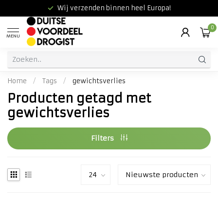
Wij verzenden binnen heel Europa!
0
MENU
Home
/
Tags
/
gewichtsverlies
Producten getagd met
gewichtsverlies
Filters