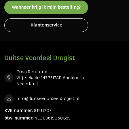
Wanneer krijg ik mijn bestelling?
Klantenservice
Duitse Voordeel Drogist
Post/Retouren
Vlijtsekade 143 7317AP Apeldoorn
Nederland
info@duitsevoordeeldrogist.nl
KVK nummer:
81911203
btw-nummer:
NL003619050B59