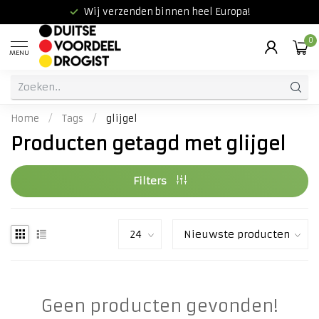
Wij verzenden binnen heel Europa!
0
MENU
Home
/
Tags
/
glijgel
Producten getagd met glijgel
Filters
Geen producten gevonden!