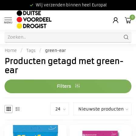
Wij verzenden binnen heel Europa!
0
MENU
Home
/
Tags
/
green-ear
Producten getagd met green-
ear
Filters