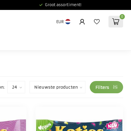
Groot assortiment!
0
EUR
on:
Filters