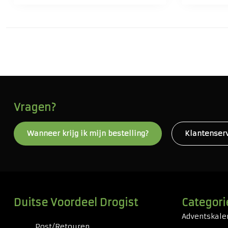
Vragen?
Wanneer krijg ik mijn bestelling?
Klantenser
Duitse Voordeel Drogist
Categori
Adventskale
Post/Retouren