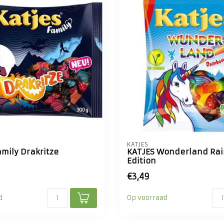
KATJES
mily Drakritze
KATJES Wonderland Ra
Edition
€3,49
d
Op voorraad