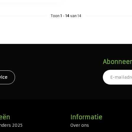
Toon
1
-
14
van 14
Abonneer 
vice
eën
Informatie
nders 2025
Over ons