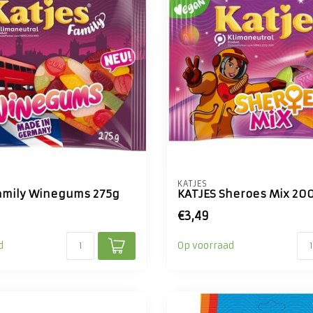
KATJES
amily Winegums 275g
KATJES Sheroes Mix 20
€3,49
d
Op voorraad