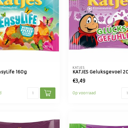
KATJES
asyLife 160g
KATJES Geluksgevoel 2
€3,49
d
Op voorraad