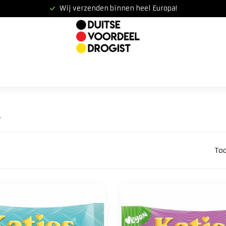
Wij verzenden binnen heel Europa!
s
To