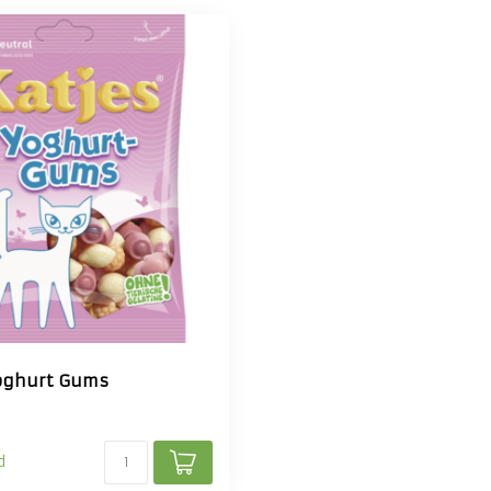
oghurt Gums
d