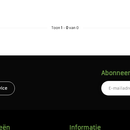
Toon
1
-
0
van 0
Abonneer 
vice
eën
Informatie