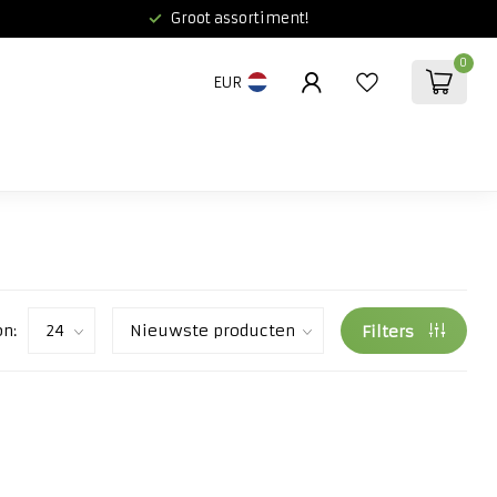
Groot assortiment!
0
EUR
on:
Filters