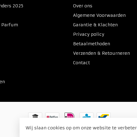
nders 2025
Over ons
Algemene Voorwaarden
& Parfum
Garantie & Klachten
Privacy policy
Betaalmethoden
Verzenden & Retourneren
Contact
ken
Wij slaan cookies op om onze website te verbeter
© Copyright 2026 Duitse Voordeel Drogist