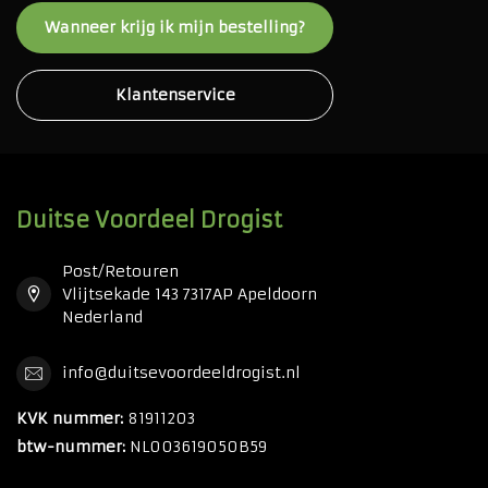
Wanneer krijg ik mijn bestelling?
Klantenservice
Duitse Voordeel Drogist
Post/Retouren
Vlijtsekade 143 7317AP Apeldoorn
Nederland
info@duitsevoordeeldrogist.nl
KVK nummer:
81911203
btw-nummer:
NL003619050B59