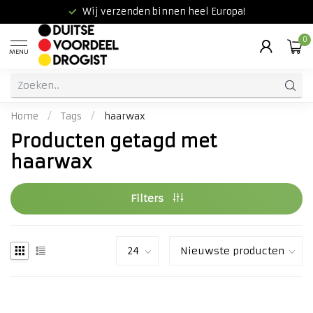
Wij verzenden binnen heel Europa!
0
MENU
Home
/
Tags
/
haarwax
Producten getagd met
haarwax
Filters