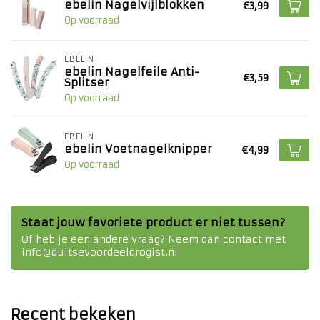
ebelin Nagelvijlblokken
€3,99
Op voorraad
EBELIN
ebelin Nagelfeile Anti-
€3,59
Splitser
Op voorraad
EBELIN
ebelin Voetnagelknipper
€4,99
Op voorraad
Staat jouw favoriete product er niet tussen?
Of heb je een andere vraag? Neem dan contact met
info@duitsevoordeeldrogist.nl
Recent bekeken